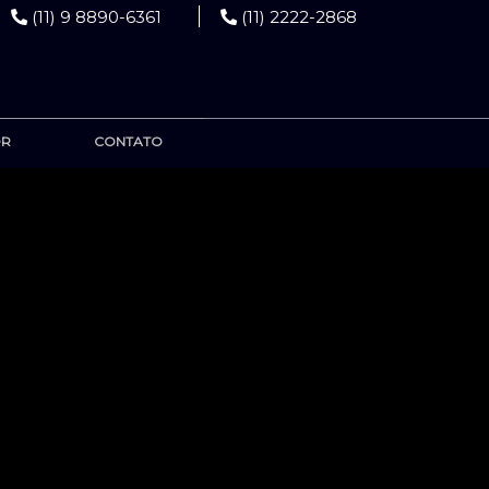
(11) 9 8890-6361
(11) 2222-2868
OR
CONTATO